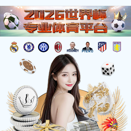
注册入口
移动端星空入口，畅享体育直播体验
覆盖全球热门赛事，集成实时比分、互动社区、深度数据分
析等核心功能
App Store 下载
Google Play 获取